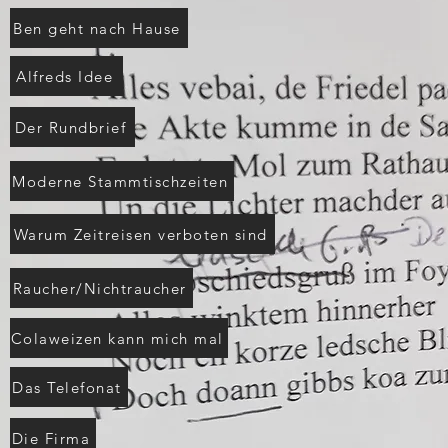
Ben geht nach Hause
Alfreds Idee
Der Rundbrief
Moderne Stammtischzeiten
Warum Zeitreisen verboten sind
Raucher/Nichtraucher
Colaweizen kann mich mal
Das Telefonat
Die Firma