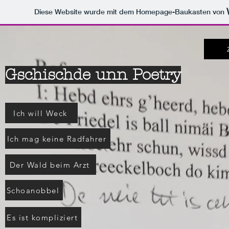
Diese Website wurde mit dem Homepage-Baukasten von
Gschischde unn Poetry
Ich will Weck
Ich mag keine Radfahrer
Der Wald beim Arzt
Schoanobbel
Es ist kompliziert